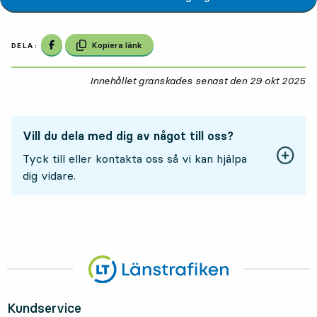
Dela på Facebook
Kopiera länk
DELA:
Innehållet granskades senast den
29 okt 2025
29
Vill du dela med dig av något till oss?
Tyck till eller kontakta oss så vi kan hjälpa
dig vidare.
Kundservice