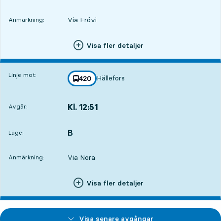
Via Frövi
Anmärkning:
Visa fler detaljer
Linje mot:
Hällefors
linje
420
mot
,
Kl. 12:51
Avgår:
,
Avgår,Kl. 12:513 tim 40 min
B
LÄGE,
,
Läge:
Via Nora
Anmärkning:
Visa fler detaljer
Visa senare avgångar