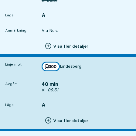
Ursprunglig avgångstid
Kl
09:31
A
LÄGE,
,
Läge:
Via Nora
Anmärkning:
Visa fler detaljer
Linje mot:
Lindesberg
linje
300
mot
,
40 min
Avgår:
Avgår, Kl. 09:51, om 40 min
Kl.
09:51
A
LÄGE,
,
Läge:
Visa fler detaljer