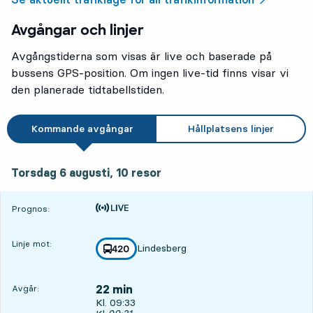
Avgångar och linjer
Avgångstiderna som visas är live och baserade på
bussens GPS-position. Om ingen live-tid finns visar vi
den planerade tidtabellstiden.
Kommande avgångar
Hållplatsens linjer
torsdag 6 augusti, 10
resor
Torsdag 6 augusti,
10
resor
Tiden är prognos
Prognos:
Linje mot:
Lindesberg
linje
420
mot
,
22 min
Avgår:
Avgår, Kl. 09:33, om 22 min
Kl. 09:33