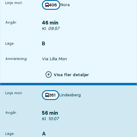
Linje mot:
Nora
linje
406
mot
,
46 min
Avgår:
Avgår, Kl. 09:57, om 46 min
Kl.
09:57
B
LÄGE,
,
Läge:
Via Lilla Mon
Anmärkning:
Visa fler detaljer
Linje mot:
Lindesberg
linje
351
mot
,
56 min
Avgår:
Avgår, Kl. 10:07, om 56 min
Kl.
10:07
A
LÄGE,
,
Läge: