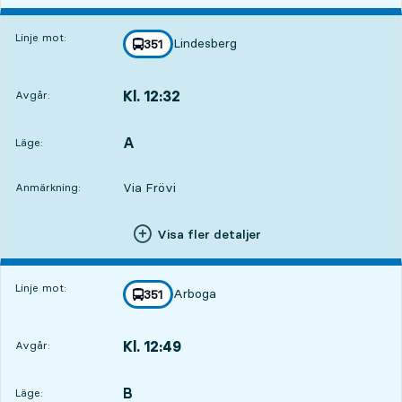
Linje mot:
Lindesberg
linje
351
mot
,
Kl. 12:32
Avgår:
,
Avgår,Kl. 12:323 tim 21 min
A
LÄGE,
,
Läge:
Via Frövi
Anmärkning:
Visa fler detaljer
Linje mot:
Arboga
linje
351
mot
,
Kl. 12:49
Avgår:
,
Avgår,Kl. 12:493 tim 38 min
B
LÄGE,
,
Läge: