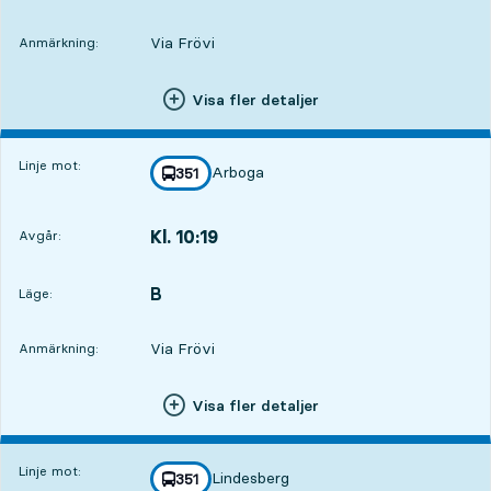
Via Frövi
Anmärkning:
Visa fler detaljer
Linje mot:
Arboga
linje
351
mot
,
Kl. 10:19
Avgår:
,
Avgår,Kl. 10:191 tim 8 min
B
LÄGE,
,
Läge:
Via Frövi
Anmärkning:
Visa fler detaljer
Linje mot:
Lindesberg
linje
351
mot
,