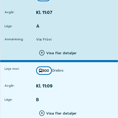
Kl. 11:07
Avgår:
,
Avgår,Kl. 11:071 tim 56 min
A
LÄGE,
,
Läge:
Via Frövi
Anmärkning:
Visa fler detaljer
Linje mot:
Örebro
linje
300
mot
,
Kl. 11:09
Avgår:
,
Avgår,Kl. 11:091 tim 58 min
B
LÄGE,
,
Läge:
Visa fler detaljer