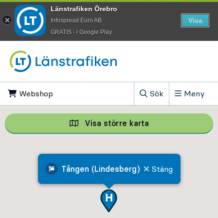
Länstrafiken Örebro
Visa
Infospread Euro AB
​GRATIS - i Google Play
Till innehåll på sidan
Webshop
, Öppnas i ny flik
Sök
Meny
, Visa sökfältet
Visa större karta
Visa större karta,
Tången (Lindesberg)
Stäng