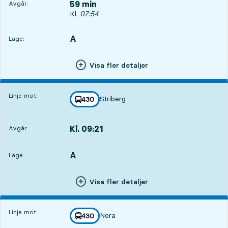
59 min
Avgår:
Avgår, Kl. 07:54, om 59 min
Kl.
07:54
A
LÄGE,
,
Läge:
Visa fler detaljer
Linje mot:
Striberg
linje
430
mot
,
Kl. 09:21
Avgår:
,
Avgår,Kl. 09:212 tim 26 min
A
LÄGE,
,
Läge:
Visa fler detaljer
Linje mot:
Nora
linje
430
mot
,