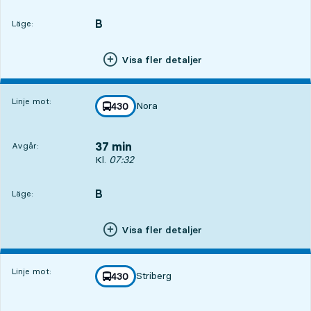
B
LÄGE,
,
Läge:
Visa fler detaljer
Linje mot:
Nora
linje
430
mot
,
37 min
Avgår:
Avgår, Kl. 07:32, om 37 min
Kl.
07:32
B
LÄGE,
,
Läge:
Visa fler detaljer
Linje mot:
Striberg
linje
430
mot
,