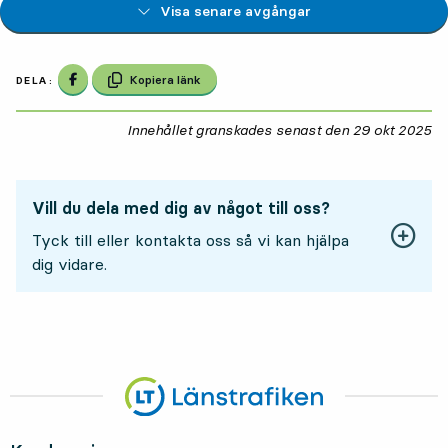
Visa senare avgångar
Dela på Facebook
Kopiera länk
DELA:
Innehållet granskades senast den
29 okt 2025
29
Vill du dela med dig av något till oss?
Tyck till eller kontakta oss så vi kan hjälpa
dig vidare.