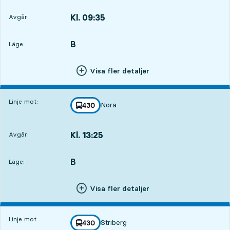
Kl. 09:35
Avgår:
,
Avgår,Kl. 09:352 tim 40 min
B
LÄGE,
,
Läge:
Visa fler detaljer
Linje mot:
Nora
linje
430
mot
,
Kl. 13:25
Avgår:
,
Avgår,Kl. 13:256 tim 30 min
B
LÄGE,
,
Läge:
Visa fler detaljer
Linje mot:
Striberg
linje
430
mot
,