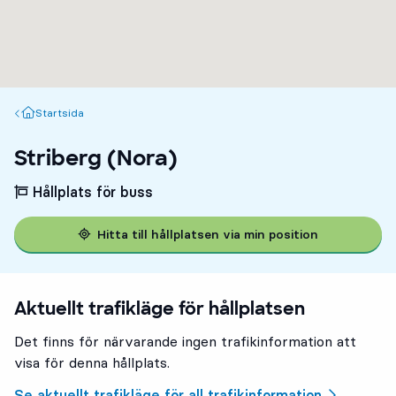
Startsida
Startsida
Striberg (Nora)
Hållplats för buss
Hitta till hållplatsen via min position
3
3
Aktuellt trafikläge för hållplatsen
Det finns för närvarande ingen trafikinformation att
visa för denna hållplats.
Se aktuellt trafikläge för all trafikinformation