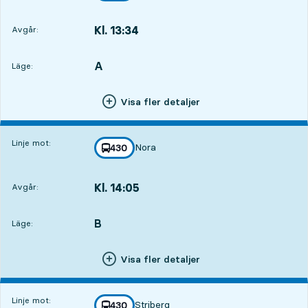
Kl. 13:34
Avgår:
,
Avgår,Kl. 13:346 tim 39 min
A
LÄGE,
,
Läge:
Visa fler detaljer
Linje mot:
Nora
linje
430
mot
,
Kl. 14:05
Avgår:
,
Avgår,Kl. 14:057 tim 10 min
B
LÄGE,
,
Läge:
Visa fler detaljer
Linje mot:
Striberg
linje
430