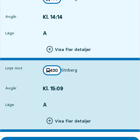
mot
,
Kl. 14:14
Avgår:
,
Avgår,Kl. 14:147 tim 19 min
A
LÄGE,
,
Läge:
Visa fler detaljer
Linje mot:
Striberg
linje
430
mot
,
Kl. 15:09
Avgår:
,
Avgår,Kl. 15:098 tim 14 min
A
LÄGE,
,
Läge:
Visa fler detaljer