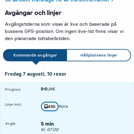
Avgångar och linjer
Avgångstiderna som visas är live och baserade på
bussens GPS-position. Om ingen live-tid finns visar vi
den planerade tidtabellstiden.
Kommande avgångar
Hållplatsens linjer
fredag 7 augusti, 10
resor
Fredag 7 augusti,
10
resor
Tiden är prognos
Prognos:
Linje mot:
Nora
linje
430
mot
,
5 min
Avgår:
Avgår, Kl. 07:00, om 5 min
Kl.
07:00