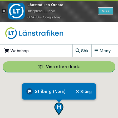
Länstrafiken Örebro
Visa
Infospread Euro AB
​GRATIS - i Google Play
Till innehåll på sidan
Webshop
, Öppnas i ny flik
Sök
Meny
, Visa sökfältet
Visa större karta
Visa större karta,
Striberg (Nora)
Stäng