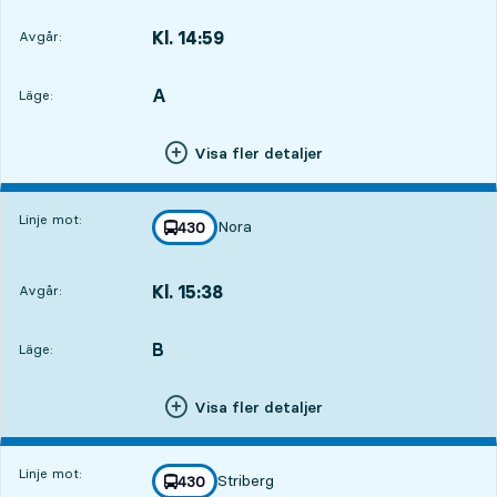
Kl. 14:59
Avgår:
,
Avgår,Kl. 14:591 tim 54 min
A
LÄGE,
,
Läge:
Visa fler detaljer
Linje mot:
Nora
linje
430
mot
,
Kl. 15:38
Avgår:
,
Avgår,Kl. 15:382 tim 33 min
B
LÄGE,
,
Läge:
Visa fler detaljer
Linje mot:
Striberg
linje
430
mot
,