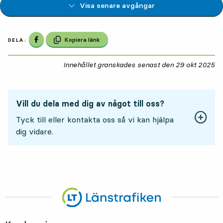
Visa senare avgångar
Dela på Facebook
Kopiera länk
DELA:
Innehållet granskades senast den
29 okt 2025
29
Vill du dela med dig av något till oss?
Tyck till eller kontakta oss så vi kan hjälpa
dig vidare.