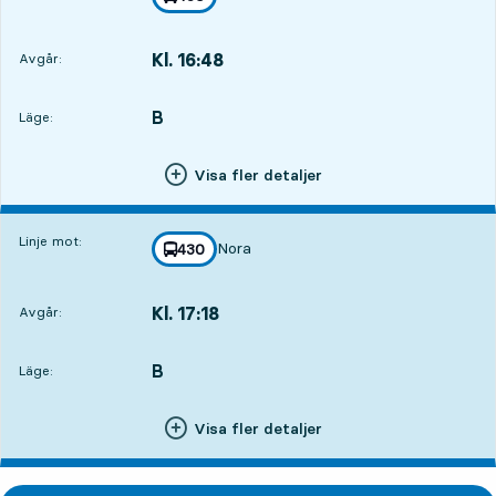
mot
,
Kl. 16:48
Avgår:
,
Avgår,Kl. 16:483 tim 43 min
B
LÄGE,
,
Läge:
Visa fler detaljer
Linje mot:
Nora
linje
430
mot
,
Kl. 17:18
Avgår:
,
Avgår,Kl. 17:184 tim 13 min
B
LÄGE,
,
Läge:
Visa fler detaljer