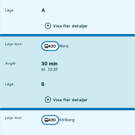
A
LÄGE,
,
Läge:
Visa fler detaljer
Linje mot:
Nora
linje
430
mot
,
30 min
Avgår:
Avgår, Kl. 13:35, om 30 min
Kl.
13:35
B
LÄGE,
,
Läge:
Visa fler detaljer
Linje mot:
Striberg
linje
430
mot
,