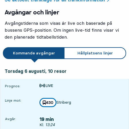
Avgångar och linjer
Avgångstiderna som visas är live och baserade på
bussens GPS-position. Om ingen live-tid finns visar vi
den planerade tidtabellstiden.
Kommande avgångar
Hållplatsens linjer
torsdag 6 augusti, 10
resor
Torsdag 6 augusti,
10
resor
Tiden är prognos
Prognos:
Linje mot:
Striberg
linje
430
mot
,
19 min
Avgår:
Avgår, Kl. 13:24, om 19 min
Kl.
13:24