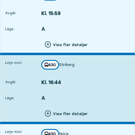
Kl. 15:59
Avgår:
,
Avgår,Kl. 15:592 tim 54 min
A
LÄGE,
,
Läge:
Visa fler detaljer
Linje mot:
Striberg
linje
430
mot
,
Kl. 16:44
Avgår:
,
Avgår,Kl. 16:443 tim 39 min
A
LÄGE,
,
Läge:
Visa fler detaljer
Linje mot:
Nora
linje
430