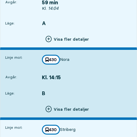
59 min
Avgår:
Avgår, Kl. 14:04, om 59 min
Kl.
14:04
A
LÄGE,
,
Läge:
Visa fler detaljer
Linje mot:
Nora
linje
430
mot
,
Kl. 14:15
Avgår:
,
Avgår,Kl. 14:151 tim 10 min
B
LÄGE,
,
Läge:
Visa fler detaljer
Linje mot:
Striberg
linje
430
mot
,