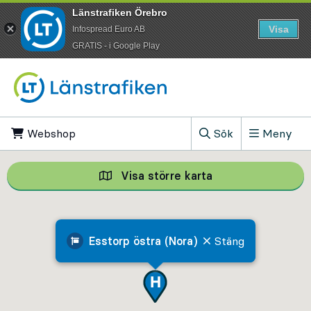
Länstrafiken Örebro
Visa
Infospread Euro AB
​GRATIS - i Google Play
Till innehåll på sidan
Webshop
, Öppnas i ny flik
Sök
Meny
, Visa sökfältet
Visa större karta
Visa större karta,
Esstorp östra (Nora)
Stäng