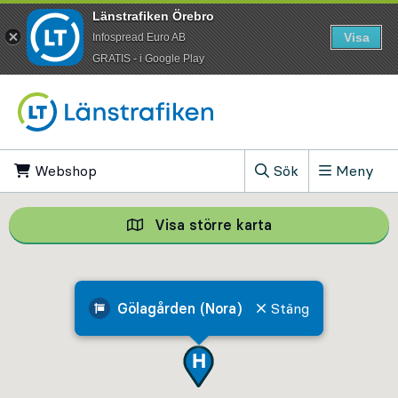
Länstrafiken Örebro
Visa
Infospread Euro AB
​GRATIS - i Google Play
Till innehåll på sidan
Webshop
, Öppnas i ny flik
Sök
Meny
, Visa sökfältet
Visa större karta
Visa större karta,
Gölagården (Nora)
Stäng