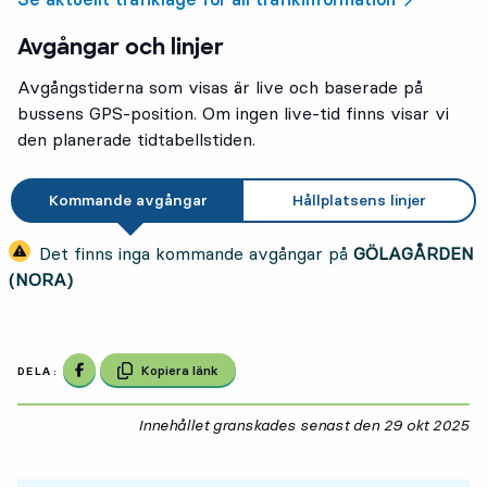
Avgångar och linjer
Avgångstiderna som visas är live och baserade på
bussens GPS-position. Om ingen live-tid finns visar vi
den planerade tidtabellstiden.
Kommande avgångar
Hållplatsens linjer
Det finns inga kommande avgångar på
GÖLAGÅRDEN
(NORA)
Dela på Facebook
Kopiera länk
DELA:
Innehållet granskades senast den
29 okt 2025
29