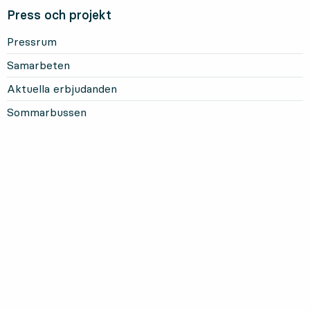
Press och projekt
Pressrum
Samarbeten
Aktuella erbjudanden
Sommarbussen
Mer om Länstrafiken
Om oss och vårt uppdrag
Om webbplatsen
Personuppgifter
Information om kakor