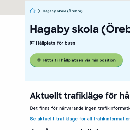
Startsida
Hagaby skola (Örebro)
Hagaby skola (Öre
Hållplats för buss
Hitta till hållplatsen via min position
Aktuellt trafikläge för hå
Det finns för närvarande ingen trafikinformatio
Se aktuellt trafikläge för all trafikinformatio