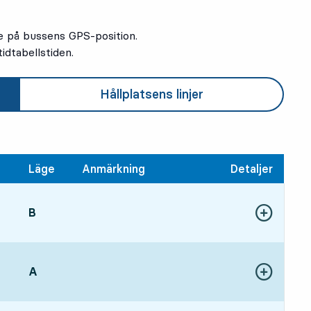
e på bussens GPS-position.
idtabellstiden.
Hållplatsens linjer
Läge
Anmärkning
Detaljer
LÄGE,
B
,
3, om mindre än en minut
Visa fler detal
gångstid
LÄGE,
A
,
Visa fler detal
1, om 8 min