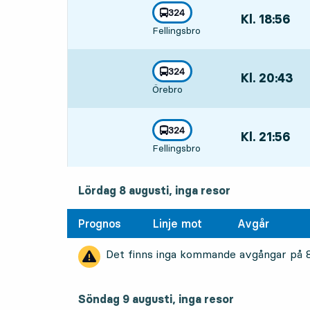
linje
324
Kl. 18:56
,
mot
,
Fellingsbro
Avgår,Kl. 18:56
linje
324
Kl. 20:43
,
mot
,
Örebro
Avgår,Kl. 20:43
linje
324
Kl. 21:56
,
mot
,
Fellingsbro
Avgår,Kl. 21:56
Lördag 8 augusti, inga resor
Prognos
Linje mot
Avgår
Det finns inga kommande avgångar på
Söndag 9 augusti, inga resor