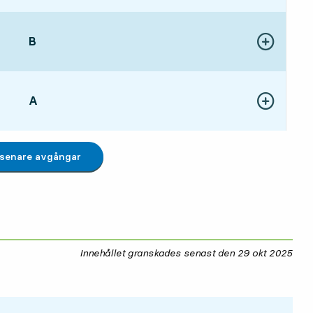
LÄGE,
B
,
Visa fler detal
14 tim 25 min
LÄGE,
A
,
Visa fler detal
14 tim 43 min
 senare avgångar
Innehållet granskades senast den
29 okt 2025
29 