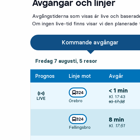
Avgångar och linjer
Avgångstiderna som visas är live och baserad
Om ingen live-tid finns visar vi den planerade t
Kommande avgångar
fredag 7 augusti, 5
resor
Fredag 7 augusti,
5
resor
Prognos
Linje mot
Avgår
< 1 min
linje
324
Avgår, Kl. 17:4
Kl. 17:43
mot
,
Örebro
Tiden är prognos
Ursprunglig av
Kl
17:38
linje
324
8 min
mot
,
Avgår, Kl. 17:5
Kl.
17:51
Fellingsbro