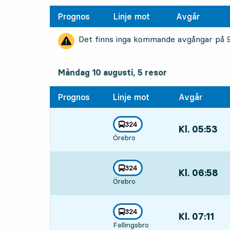
Prognos
Linje mot
Avgår
Det finns inga kommande avgångar på
måndag 10 augusti, 5
resor
Måndag 10 augusti,
5
resor
Prognos
Linje mot
Avgår
linje
324
Kl. 05:53
,
mot
,
Örebro
Avgår,Kl. 05:53
linje
324
Kl. 06:58
,
mot
,
Örebro
Avgår,Kl. 06:58
linje
324
Kl. 07:11
,
mot
,
Fellingsbro
Avgår,Kl. 07:11