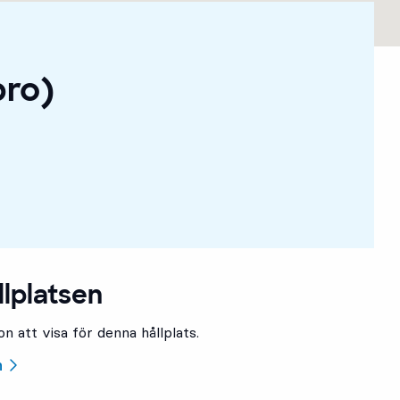
bro)
llplatsen
n att visa för denna hållplats.
n