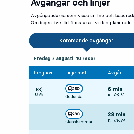
Avgångar och linjer
Avgångstiderna som visas är live och baserad
Om ingen live-tid finns visar vi den planerade t
Kommande avgångar
fredag 7 augusti, 10
resor
Fredag 7 augusti,
10
resor
Prognos
Linje mot
Avgår
linje
230
6 min
mot
,
Avgår, Kl. 06
Kl.
06:12
Götlunda
Tiden är prognos
linje
230
28 min
mot
,
Avgår, Kl. 06
Kl.
06:34
Glanshammar