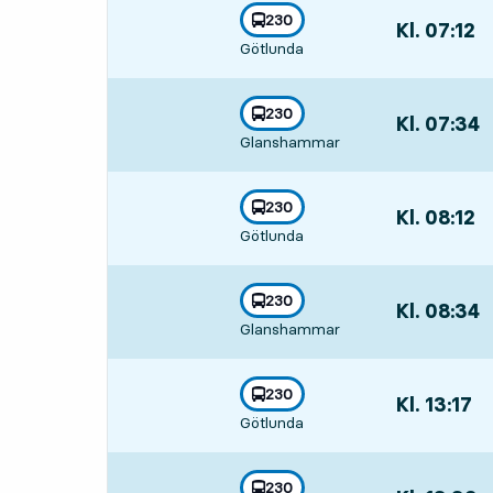
linje
230
Kl. 07:12
,
mot
,
Götlunda
Avgår,Kl. 07:
linje
230
Kl. 07:34
,
mot
,
Glanshammar
Avgår,Kl. 07:
linje
230
Kl. 08:12
,
mot
,
Götlunda
Avgår,Kl. 08:
linje
230
Kl. 08:34
,
mot
,
Glanshammar
Avgår,Kl. 08:
linje
230
Kl. 13:17
,
mot
,
Götlunda
Avgår,Kl. 13:
linje
230