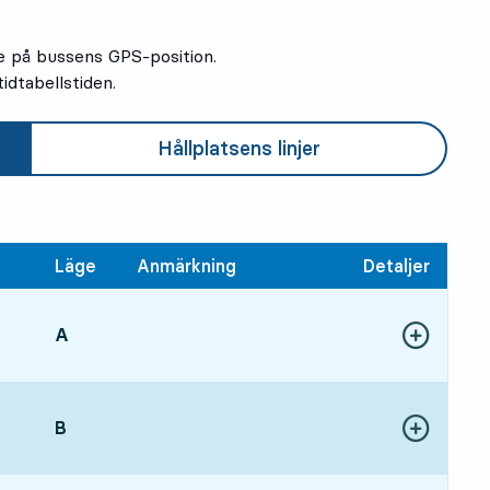
e på bussens GPS-position.
idtabellstiden.
Hållplatsens linjer
Läge
Anmärkning
Detaljer
LÄGE,
A
,
Visa fler detal
:12, om 6 min
LÄGE,
B
,
Visa fler detal
:34, om 28 min