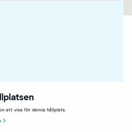
llplatsen
n att visa för denna hållplats.
n