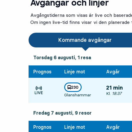
Avgångar och linjer
Avgångstiderna som visas är live och baserad
Om ingen live-tid finns visar vi den planerade t
Kommande avgångar
torsdag 6 augusti, 1
resa
Torsdag 6 augusti,
1
resa
Prognos
Linje mot
Avgår
linje
230
21 min
mot
,
Avgår, Kl. 18
Kl.
18:37
Glanshammar
Tiden är prognos
fredag 7 augusti, 9
resor
Fredag 7 augusti,
9
resor
Prognos
Linje mot
Avgår