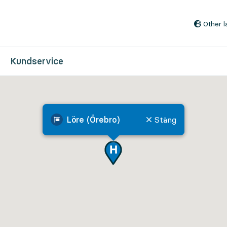
Till innehåll på sidan
Other 
Kundservice
Löre (Örebro)
Stäng