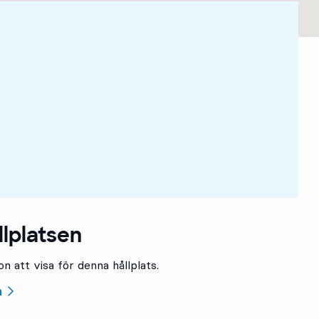
llplatsen
n att visa för denna hållplats.
n