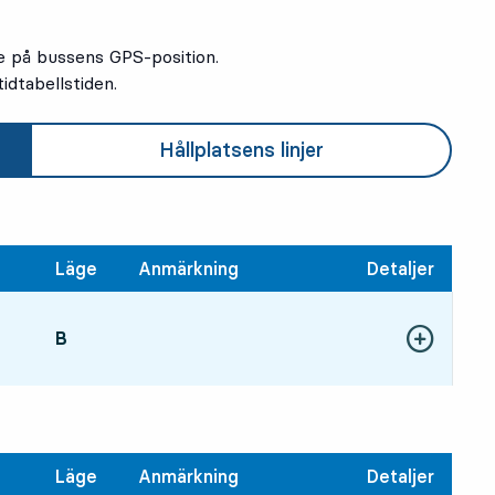
e på bussens GPS-position.
idtabellstiden.
Hållplatsens linjer
Läge
Anmärkning
Detaljer
LÄGE,
B
,
Visa fler detal
:37, om 21 min
Läge
Anmärkning
Detaljer