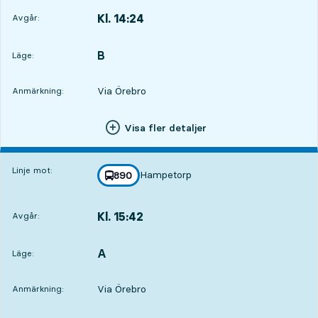
Kl. 14:24
Avgår:
,
Avgår,Kl. 14:242 tim 40 min
B
LÄGE,
,
Läge:
Via Örebro
Anmärkning:
Visa fler detaljer
Linje mot:
Hampetorp
linje
890
mot
,
Kl. 15:42
Avgår:
,
Avgår,Kl. 15:423 tim 58 min
A
LÄGE,
,
Läge:
Via Örebro
Anmärkning: