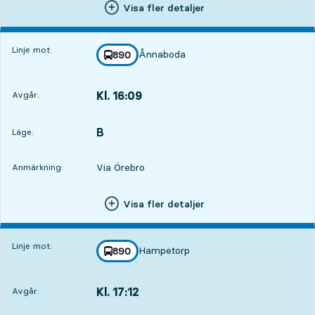
Visa fler detaljer
Linje mot:
Ånnaboda
linje
890
mot
,
Kl. 16:09
Avgår:
,
Avgår,Kl. 16:094 tim 25 min
B
LÄGE,
,
Läge:
Via Örebro
Anmärkning:
Visa fler detaljer
Linje mot:
Hampetorp
linje
890
mot
,
Kl. 17:12
Avgår:
,
Avgår,Kl. 17:125 tim 28 min