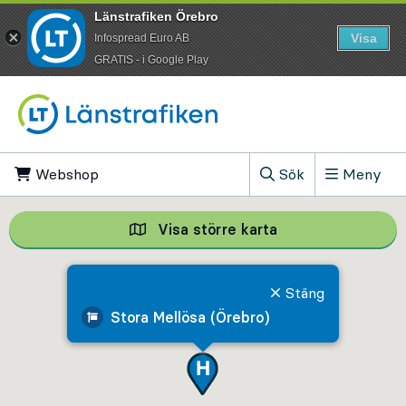
Länstrafiken Örebro
Visa
Infospread Euro AB
​GRATIS - i Google Play
Till innehåll på sidan
Webshop
, Öppnas i ny flik
Sök
Meny
, Visa sökfältet
Visa större karta
Visa större karta,
Stäng
Stora Mellösa (Örebro)