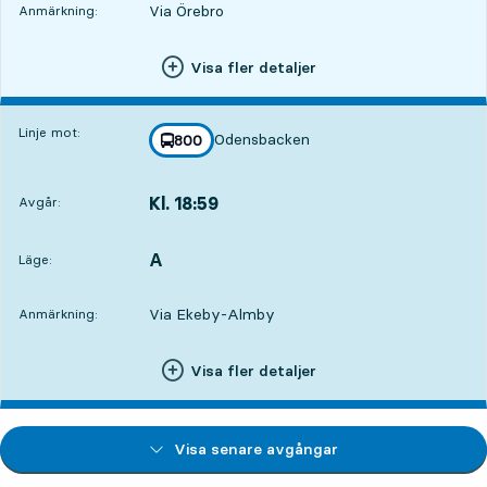
Via Örebro
Anmärkning:
Visa fler detaljer
Linje mot:
Odensbacken
linje
800
mot
,
Kl. 18:59
Avgår:
,
Avgår,Kl. 18:597 tim 15 min
A
LÄGE,
,
Läge:
Via Ekeby-Almby
Anmärkning:
Visa fler detaljer
Visa senare avgångar