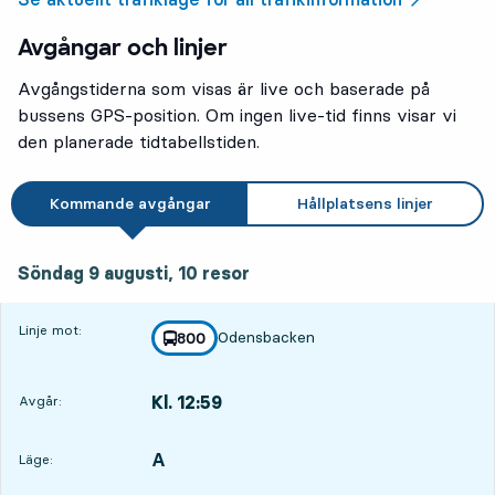
Avgångar och linjer
Avgångstiderna som visas är live och baserade på
bussens GPS-position. Om ingen live-tid finns visar vi
den planerade tidtabellstiden.
Kommande avgångar
Hållplatsens linjer
söndag 9 augusti, 10
resor
Söndag 9 augusti,
10
resor
Linje mot:
Odensbacken
linje
800
mot
,
Kl. 12:59
Avgår:
,
Avgår,Kl. 12:591 tim 15 min
A
LÄGE,
,
Läge: