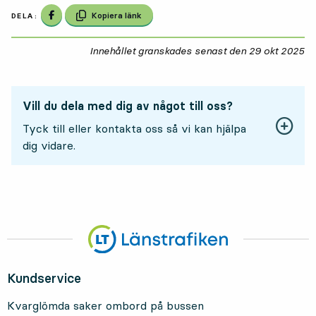
Dela på Facebook
Kopiera länk
DELA:
Innehållet granskades senast den
29 okt 2025
29
Vill du dela med dig av något till oss?
Tyck till eller kontakta oss så vi kan hjälpa
dig vidare.
Kundservice
Kvarglömda saker ombord på bussen