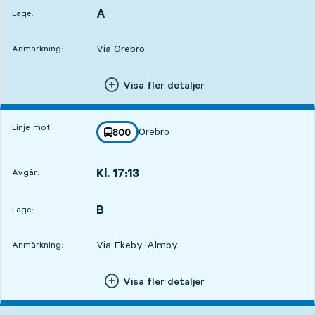
A
LÄGE,
,
Läge:
Via Örebro
Anmärkning:
Visa fler detaljer
Linje mot:
Örebro
linje
800
mot
,
Kl. 17:13
Avgår:
,
Avgår,Kl. 17:135 tim 29 min
B
LÄGE,
,
Läge:
Via Ekeby-Almby
Anmärkning:
Visa fler detaljer