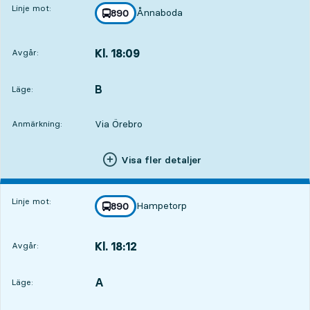
Linje mot:
Ånnaboda
linje
890
mot
,
Kl. 18:09
Avgår:
,
Avgår,Kl. 18:096 tim 25 min
B
LÄGE,
,
Läge:
Via Örebro
Anmärkning:
Visa fler detaljer
Linje mot:
Hampetorp
linje
890
mot
,
Kl. 18:12
Avgår:
,
Avgår,Kl. 18:126 tim 28 min
A
LÄGE,
,
Läge: