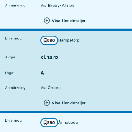
Via Ekeby-Almby
Anmärkning:
Visa fler detaljer
Linje mot:
Hampetorp
linje
890
mot
,
Kl. 14:12
Avgår:
,
Avgår,Kl. 14:122 tim 28 min
A
LÄGE,
,
Läge:
Via Örebro
Anmärkning:
Visa fler detaljer
Linje mot:
Ånnaboda
linje
890
mot
,