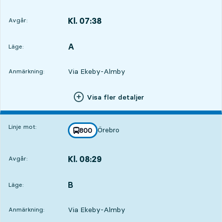
Kl. 07:38
Avgår:
,
Avgår,Kl. 07:386 tim 20 min
A
LÄGE,
,
Läge:
Via Ekeby-Almby
Anmärkning:
Visa fler detaljer
Linje mot:
Örebro
linje
800
mot
,
Kl. 08:29
Avgår:
,
Avgår,Kl. 08:297 tim 11 min
B
LÄGE,
,
Läge:
Via Ekeby-Almby
Anmärkning: