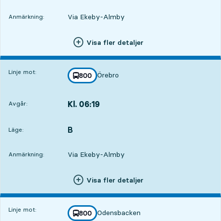
Via Ekeby-Almby
Anmärkning:
Visa fler detaljer
Linje mot:
Örebro
linje
800
mot
,
Kl. 06:19
Avgår:
,
Avgår,Kl. 06:195 tim 1 min
B
LÄGE,
,
Läge:
Via Ekeby-Almby
Anmärkning:
Visa fler detaljer
Linje mot:
Odensbacken
linje
800
mot
,