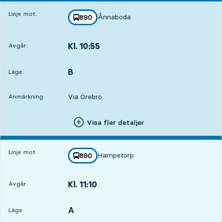
Linje mot:
Ånnaboda
linje
890
mot
,
Kl. 10:55
Avgår:
,
Avgår,Kl. 10:559 tim 37 min
B
LÄGE,
,
Läge:
Via Örebro
Anmärkning:
Visa fler detaljer
Linje mot:
Hampetorp
linje
890
mot
,
Kl. 11:10
Avgår:
,
Avgår,Kl. 11:109 tim 52 min
A
LÄGE,
,
Läge: