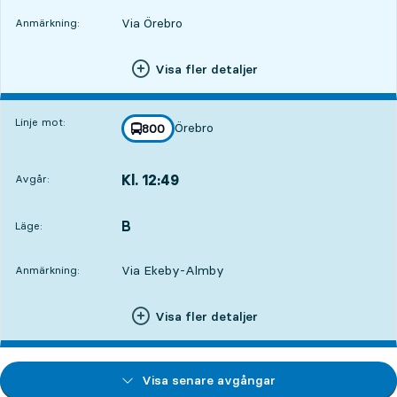
Via Örebro
Anmärkning:
Visa fler detaljer
Linje mot:
Örebro
linje
800
mot
,
Kl. 12:49
Avgår:
,
Avgår,Kl. 12:4911 tim 31 min
B
LÄGE,
,
Läge:
Via Ekeby-Almby
Anmärkning:
Visa fler detaljer
Visa senare avgångar