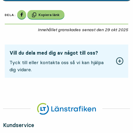
Dela på Facebook
Kopiera länk
DELA:
Innehållet granskades senast den
29 okt 2025
29
Vill du dela med dig av något till oss?
Tyck till eller kontakta oss så vi kan hjälpa
dig vidare.
Kundservice