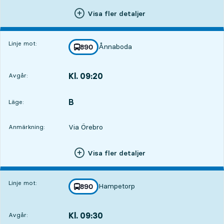
Visa fler detaljer
Linje mot:
Ånnaboda
linje
890
mot
,
Kl. 09:20
Avgår:
,
Avgår,Kl. 09:208 tim 2 min
B
LÄGE,
,
Läge:
Via Örebro
Anmärkning:
Visa fler detaljer
Linje mot:
Hampetorp
linje
890
mot
,
Kl. 09:30
Avgår:
,