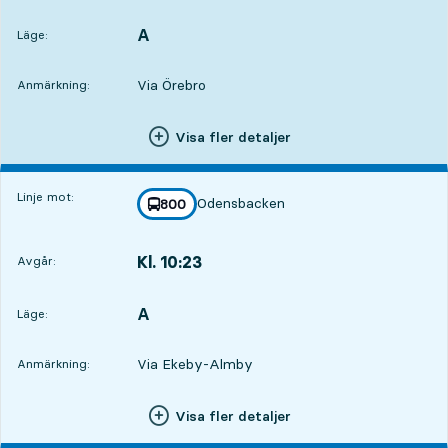
Avgår,Kl. 09:308 tim 12 min
A
LÄGE,
,
Läge:
Via Örebro
Anmärkning:
Visa fler detaljer
Linje mot:
Odensbacken
linje
800
mot
,
Kl. 10:23
Avgår:
,
Avgår,Kl. 10:239 tim 5 min
A
LÄGE,
,
Läge:
Via Ekeby-Almby
Anmärkning:
Visa fler detaljer