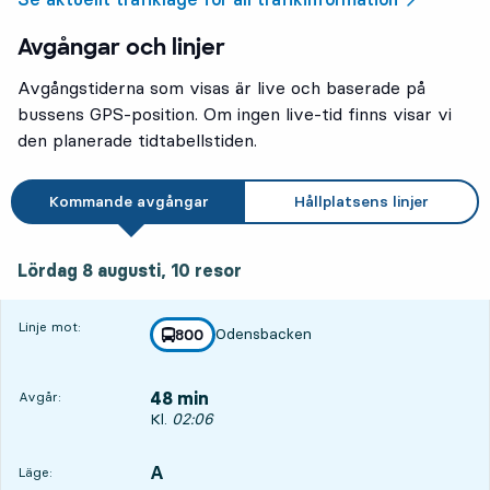
Avgångar och linjer
Avgångstiderna som visas är live och baserade på
bussens GPS-position. Om ingen live-tid finns visar vi
den planerade tidtabellstiden.
Kommande avgångar
Hållplatsens linjer
lördag 8 augusti, 10
resor
Lördag 8 augusti,
10
resor
Linje mot:
Odensbacken
linje
800
mot
,
48 min
Avgår:
Avgår, Kl. 02:06, om 48 min
Kl.
02:06
A
LÄGE,
,
Läge: