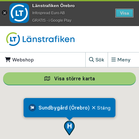
Länstrafiken Örebro
Visa
Infospread Euro AB
​GRATIS - i Google Play
Till innehåll på sidan
Webshop
, Öppnas i ny flik
Sök
Meny
, Visa sökfältet
Visa större karta
Visa större karta,
Sundbygård (Örebro)
Stäng