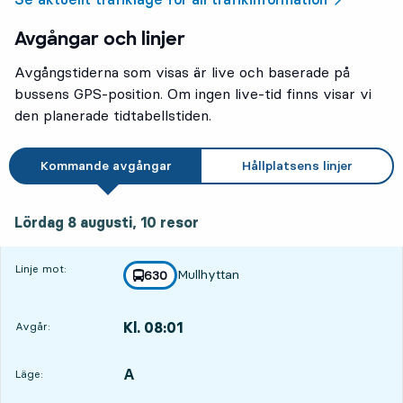
Avgångar och linjer
Avgångstiderna som visas är live och baserade på
bussens GPS-position. Om ingen live-tid finns visar vi
den planerade tidtabellstiden.
Kommande avgångar
Hållplatsens linjer
lördag 8 augusti, 10
resor
Lördag 8 augusti,
10
resor
Linje mot:
Mullhyttan
linje
630
mot
,
Kl. 08:01
Avgår:
,
Avgår,Kl. 08:011 tim 48 min
A
LÄGE,
,
Läge: