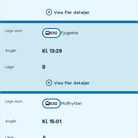
Visa fler detaljer
Linje mot:
Fjugesta
linje
630
mot
,
Kl. 13:29
Avgår:
,
Avgår,Kl. 13:297 tim 16 min
B
LÄGE,
,
Läge:
Visa fler detaljer
Linje mot:
Mullhyttan
linje
630
mot
,
Kl. 15:01
Avgår:
,
Avgår,Kl. 15:018 tim 48 min
A
LÄGE,
,
Läge: