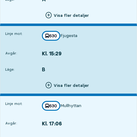
Visa fler detaljer
Linje mot:
Fjugesta
linje
630
mot
,
Kl. 15:29
Avgår:
,
Avgår,Kl. 15:299 tim 16 min
B
LÄGE,
,
Läge:
Visa fler detaljer
Linje mot:
Mullhyttan
linje
630
mot
,
Kl. 17:06
Avgår:
,
Avgår,Kl. 17:0610 tim 53 min