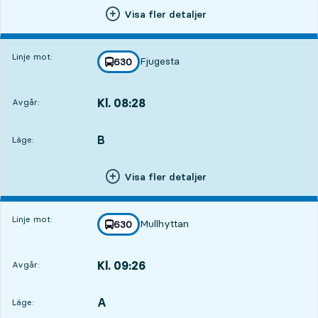
Visa fler detaljer
Linje mot:
Fjugesta
linje
630
mot
,
Kl. 08:28
Avgår:
,
Avgår,Kl. 08:282 tim 15 min
B
LÄGE,
,
Läge:
Visa fler detaljer
Linje mot:
Mullhyttan
linje
630
mot
,
Kl. 09:26
Avgår:
,
Avgår,Kl. 09:263 tim 13 min
A
LÄGE,
,
Läge: