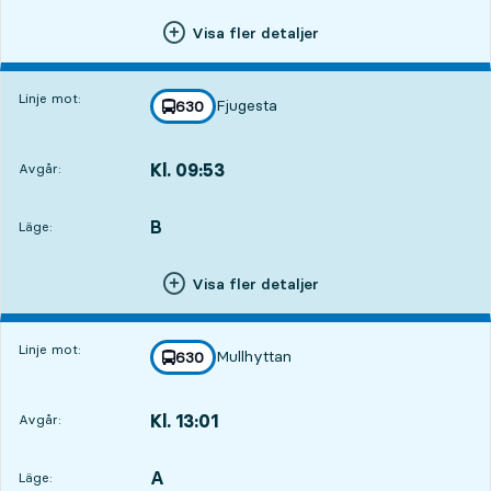
Visa fler detaljer
Linje mot:
Fjugesta
linje
630
mot
,
Kl. 09:53
Avgår:
,
Avgår,Kl. 09:533 tim 40 min
B
LÄGE,
,
Läge:
Visa fler detaljer
Linje mot:
Mullhyttan
linje
630
mot
,
Kl. 13:01
Avgår:
,
Avgår,Kl. 13:016 tim 48 min
A
LÄGE,
,
Läge: