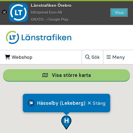
Länstrafiken Örebro
Visa
Infospread Euro AB
​GRATIS - i Google Play
Till innehåll på sidan
Webshop
, Öppnas i ny flik
Sök
Meny
, Visa sökfältet
Visa större karta
Visa större karta,
Hässelby (Lekeberg)
Stäng