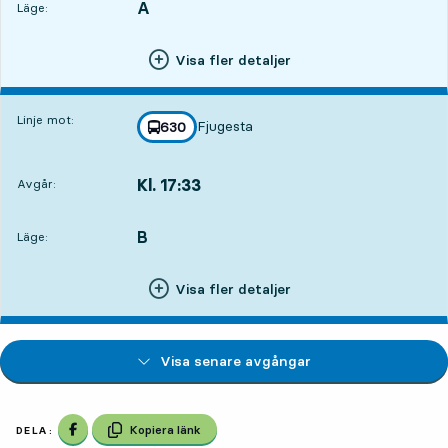
A
LÄGE,
,
Läge:
Visa fler detaljer
Linje mot:
Fjugesta
linje
630
mot
,
Kl. 17:33
Avgår:
,
Avgår,Kl. 17:3311 tim 20 min
B
LÄGE,
,
Läge:
Visa fler detaljer
Visa senare avgångar
Dela på Facebook
Kopiera länk
DELA: