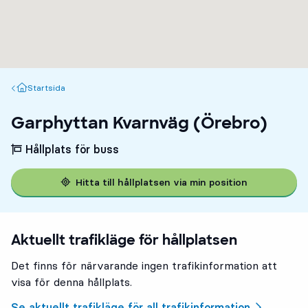
Startsida
Startsida
Garphyttan Kvarnväg (Örebro)
Hållplats för buss
3
3
Hitta till hållplatsen via min position
Aktuellt trafikläge för hållplatsen
Det finns för närvarande ingen trafikinformation att
visa för denna hållplats.
Se aktuellt trafikläge för all trafikinformation