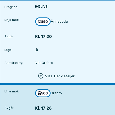
Tiden är prognos
Prognos:
Linje mot:
Ånnaboda
linje
890
mot
,
Kl. 17:20
Avgår:
,
Avgår,Kl. 17:201 tim 20 min
A
LÄGE,
,
Läge:
Via Örebro
Anmärkning:
Visa fler detaljer
Linje mot:
Örebro
linje
506
mot
,
Kl. 17:28
Avgår:
,
Avgår,Kl. 17:281 tim 28 min