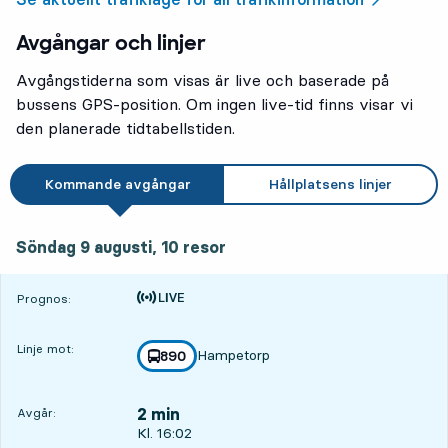
Avgångar och linjer
Avgångstiderna som visas är live och baserade på
bussens GPS-position. Om ingen live-tid finns visar vi
den planerade tidtabellstiden.
Kommande avgångar
Hållplatsens linjer
söndag 9 augusti, 10
resor
Söndag 9 augusti,
10
resor
Tiden är prognos
Prognos:
Linje mot:
Hampetorp
linje
890
mot
,
2 min
Avgår:
Avgår, Kl. 16:02, om 2 min
Kl. 16:02