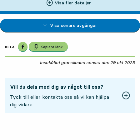
Visa fler detaljer
Visa senare avgångar
Dela på Facebook
Kopiera länk
DELA:
Innehållet granskades senast den
29 okt 2025
29
Vill du dela med dig av något till oss?
Tyck till eller kontakta oss så vi kan hjälpa
dig vidare.