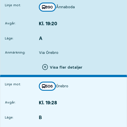
Linje mot:
Ånnaboda
linje
890
mot
,
Kl. 19:20
Avgår:
,
Avgår,Kl. 19:203 tim 20 min
A
LÄGE,
,
Läge:
Via Örebro
Anmärkning:
Visa fler detaljer
Linje mot:
Örebro
linje
506
mot
,
Kl. 19:28
Avgår:
,
Avgår,Kl. 19:283 tim 28 min
B
LÄGE,
,
Läge: