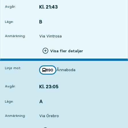
Kl. 21:43
Avgår:
,
Avgår,Kl. 21:435 tim 43 min
B
LÄGE,
,
Läge:
Via Vintrosa
Anmärkning:
Visa fler detaljer
Linje mot:
Ånnaboda
linje
890
mot
,
Kl. 23:05
Avgår:
,
Avgår,Kl. 23:057 tim 5 min
A
LÄGE,
,
Läge:
Via Örebro
Anmärkning: