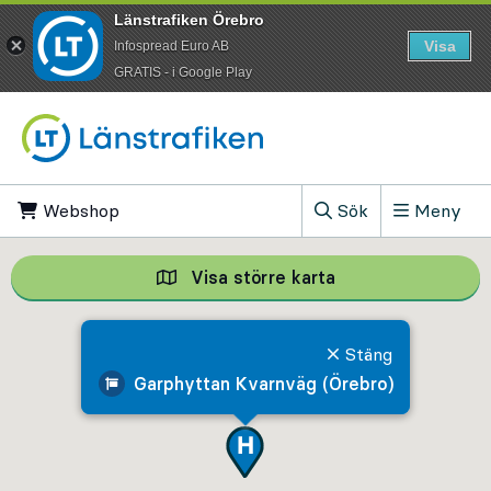
Länstrafiken Örebro
Visa
Infospread Euro AB
​GRATIS - i Google Play
Till innehåll på sidan
Webshop
, Öppnas i ny flik
Sök
Meny
, Visa sökfältet
Visa större karta
Visa större karta,
Stäng
Garphyttan Kvarnväg (Örebro)