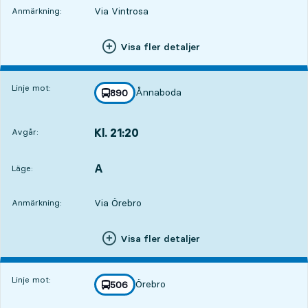
Via Vintrosa
Anmärkning:
Visa fler detaljer
Linje mot:
Ånnaboda
linje
890
mot
,
Kl. 21:20
Avgår:
,
Avgår,Kl. 21:205 tim 20 min
A
LÄGE,
,
Läge:
Via Örebro
Anmärkning:
Visa fler detaljer
Linje mot:
Örebro
linje
506
mot
,