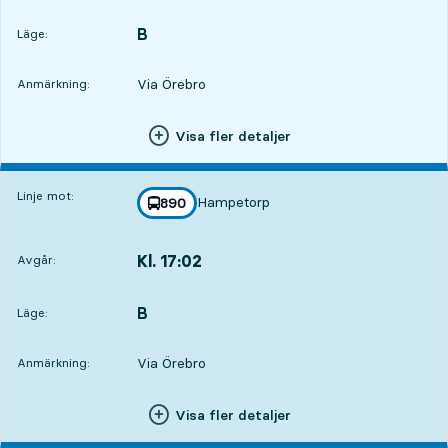
B
LÄGE,
,
Läge:
Via Örebro
Anmärkning:
Visa fler detaljer
Linje mot:
Hampetorp
linje
890
mot
,
Kl. 17:02
Avgår:
,
Avgår,Kl. 17:021 tim 2 min
B
LÄGE,
,
Läge:
Via Örebro
Anmärkning:
Visa fler detaljer