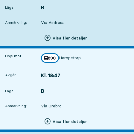
B
LÄGE,
,
Läge:
Via Vintrosa
Anmärkning:
Visa fler detaljer
Linje mot:
Hampetorp
linje
890
mot
,
Kl. 18:47
Avgår:
,
Avgår,Kl. 18:472 tim 47 min
B
LÄGE,
,
Läge:
Via Örebro
Anmärkning:
Visa fler detaljer