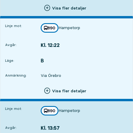
Visa fler detaljer
Linje mot:
Hampetorp
linje
890
mot
,
Kl. 12:22
Avgår:
,
Avgår,Kl. 12:224 tim 26 min
B
LÄGE,
,
Läge:
Via Örebro
Anmärkning:
Visa fler detaljer
Linje mot:
Hampetorp
linje
890
mot
,
Kl. 13:57
Avgår:
,