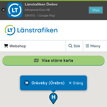
Länstrafiken Örebro
Visa
Infospread Euro AB
​GRATIS - i Google Play
Till innehåll på sidan
Webshop
, Öppnas i ny flik
Sök
Meny
, Visa sökfältet
Visa större karta
Visa större karta,
Gräveby (Örebro)
Stäng