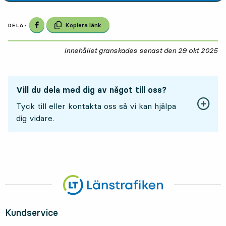
Dela på Facebook
Kopiera länk
DELA:
Innehållet granskades senast den
29 okt 2025
29
Vill du dela med dig av något till oss?
Tyck till eller kontakta oss så vi kan hjälpa
dig vidare.
Kundservice