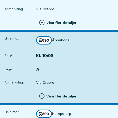
Via Örebro
Anmärkning:
Visa fler detaljer
Linje mot:
Ånnaboda
linje
890
mot
,
Kl. 10:08
Avgår:
,
Avgår,Kl. 10:082 tim 12 min
A
LÄGE,
,
Läge:
Via Örebro
Anmärkning:
Visa fler detaljer
Linje mot:
Hampetorp
linje
890
mot
,