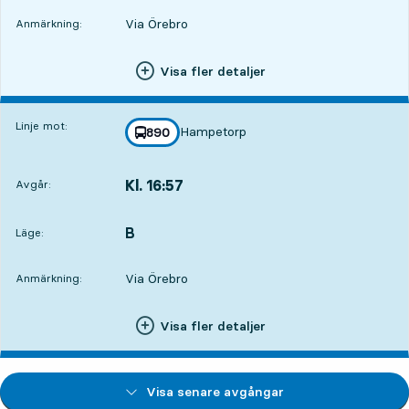
Via Örebro
Anmärkning:
Visa fler detaljer
Linje mot:
Hampetorp
linje
890
mot
,
Kl. 16:57
Avgår:
,
Avgår,Kl. 16:579 tim 1 min
B
LÄGE,
,
Läge:
Via Örebro
Anmärkning:
Visa fler detaljer
Visa senare avgångar