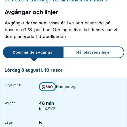
Avgångar och linjer
Avgångstiderna som visas är live och baserade på
bussens GPS-position. Om ingen live-tid finns visar vi
den planerade tidtabellstiden.
Kommande avgångar
Hållplatsens linjer
lördag 8 augusti, 10
resor
Lördag 8 augusti,
10
resor
Linje mot:
Hampetorp
linje
890
mot
,
46 min
Avgår:
Avgår, Kl. 08:42, om 46 min
Kl.
08:42
B
LÄGE,
,
Läge: