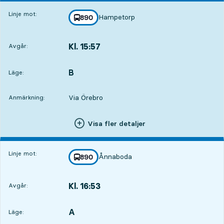
Linje mot:
Hampetorp
linje
890
mot
,
Kl. 15:57
Avgår:
,
Avgår,Kl. 15:578 tim 1 min
B
LÄGE,
,
Läge:
Via Örebro
Anmärkning:
Visa fler detaljer
Linje mot:
Ånnaboda
linje
890
mot
,
Kl. 16:53
Avgår:
,
Avgår,Kl. 16:538 tim 57 min
A
LÄGE,
,
Läge: