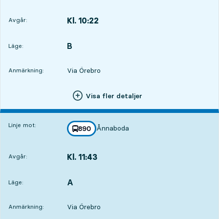
Kl. 10:22
Avgår:
,
Avgår,Kl. 10:222 tim 26 min
B
LÄGE,
,
Läge:
Via Örebro
Anmärkning:
Visa fler detaljer
Linje mot:
Ånnaboda
linje
890
mot
,
Kl. 11:43
Avgår:
,
Avgår,Kl. 11:433 tim 47 min
A
LÄGE,
,
Läge:
Via Örebro
Anmärkning: