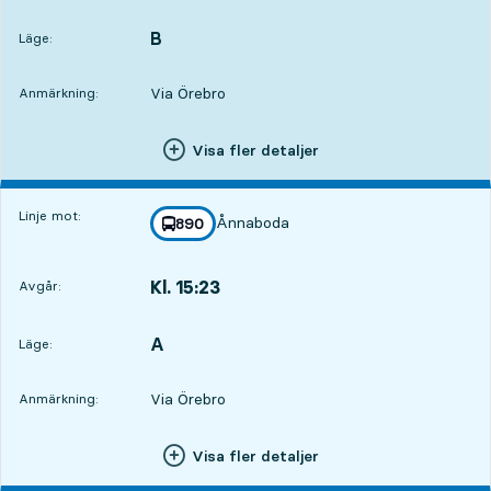
Avgår,Kl. 13:576 tim 1 min
B
LÄGE,
,
Läge:
Via Örebro
Anmärkning:
Visa fler detaljer
Linje mot:
Ånnaboda
linje
890
mot
,
Kl. 15:23
Avgår:
,
Avgår,Kl. 15:237 tim 27 min
A
LÄGE,
,
Läge:
Via Örebro
Anmärkning:
Visa fler detaljer