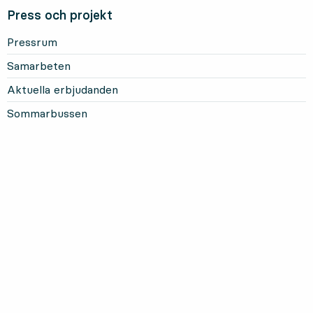
Press och projekt
Pressrum
Samarbeten
Aktuella erbjudanden
Sommarbussen
Mer om Länstrafiken
Om oss och vårt uppdrag
Om webbplatsen
Personuppgifter
Information om kakor