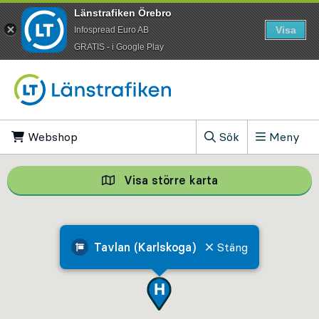
Länstrafiken Örebro
Visa
Infospread Euro AB
​GRATIS - i Google Play
Till innehåll på sidan
Webshop
, Öppnas i ny flik
Sök
Meny
, Visa sökfältet
Visa större karta
Visa större karta,
Tavlan (Karlskoga)
Stäng