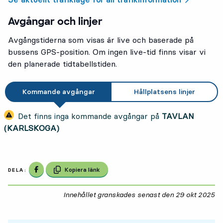
Avgångar och linjer
Avgångstiderna som visas är live och baserade på
bussens GPS-position. Om ingen live-tid finns visar vi
den planerade tidtabellstiden.
Kommande avgångar
Hållplatsens linjer
Det finns inga kommande avgångar på
TAVLAN
(KARLSKOGA)
Dela på Facebook
Kopiera länk
DELA:
Innehållet granskades senast den
29 okt 2025
29