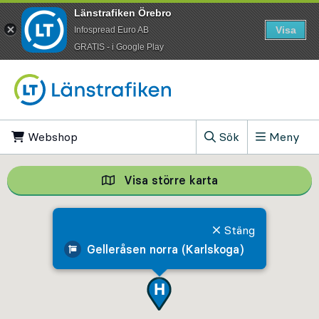
Länstrafiken Örebro
Visa
Infospread Euro AB
​GRATIS - i Google Play
Till innehåll på sidan
Webshop
, Öppnas i ny flik
Sök
Meny
, Visa sökfältet
Visa större karta
Visa större karta,
Stäng
Gelleråsen norra (Karlskoga)