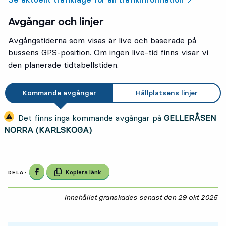
Avgångar och linjer
Avgångstiderna som visas är live och baserade på
bussens GPS-position. Om ingen live-tid finns visar vi
den planerade tidtabellstiden.
Kommande avgångar
Hållplatsens linjer
Det finns inga kommande avgångar på
GELLERÅSEN
NORRA (KARLSKOGA)
Dela på Facebook
Kopiera länk
DELA:
Innehållet granskades senast den
29 okt 2025
29