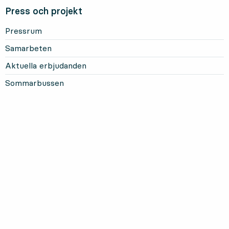
Press och projekt
Pressrum
Samarbeten
Aktuella erbjudanden
Sommarbussen
Mer om Länstrafiken
Om oss och vårt uppdrag
Om webbplatsen
Personuppgifter
Information om kakor