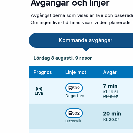
Avgångar och linjer
Avgångstiderna som visas är live och baserad
Om ingen live-tid finns visar vi den planerade t
Kommande avgångar
lördag 8 augusti, 9
resor
Lördag 8 augusti,
9
resor
Prognos
Linje mot
Avgår
7 min
linje
502
Avgår, Kl. 19:5
Kl. 19:51
mot
,
Degerfors
Tiden är prognos
Ursprunglig avg
Kl
19:47
linje
502
20 min
mot
,
Avgår, Kl. 20:0
Kl. 20:04
Östervik