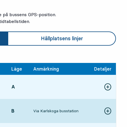
e på bussens GPS-position.
idtabellstiden.
2
2
Hållplatsens linjer
Läge
Anmärkning
Detaljer
LÄGE,
A
,
1, om 7 min
Visa fler detal
ångstid
LÄGE,
B
,
Via Karlskoga busstation
Visa fler detal
4, om 20 min