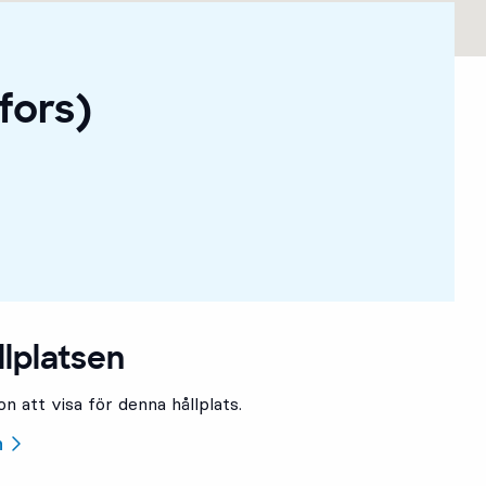
fors)
llplatsen
n att visa för denna hållplats.
n