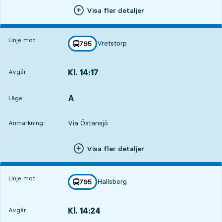
Visa fler detaljer
Linje mot:
Vretstorp
linje
795
mot
,
Kl. 14:17
Avgår:
,
Avgår,Kl. 14:177 tim 12 min
A
LÄGE,
,
Läge:
Via Östansjö
Anmärkning:
Visa fler detaljer
Linje mot:
Hallsberg
linje
795
mot
,
Kl. 14:24
Avgår:
,
Avgår,Kl. 14:247 tim 19 min