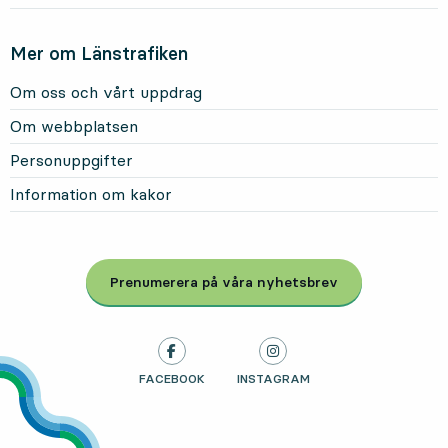
Mer om Länstrafiken
Om oss och vårt uppdrag
Om webbplatsen
Personuppgifter
Information om kakor
Prenumerera på våra nyhetsbrev
, Öppnas i modal
LÄNSTRAFIKEN PÅ
FACEBOOK
, ÖPPNAS I NY FLIK
LÄNSTRAFIKEN PÅ
INSTAGRAM
, ÖPPNAS I NY FLIK