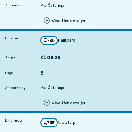
Via Östansjö
Anmärkning:
Visa fler detaljer
Linje mot:
Hallsberg
linje
795
mot
,
Kl. 08:39
Avgår:
,
Avgår,Kl. 08:391 tim 34 min
B
LÄGE,
,
Läge:
Via Östansjö
Anmärkning:
Visa fler detaljer
Linje mot:
Vretstorp
linje
795
mot
,