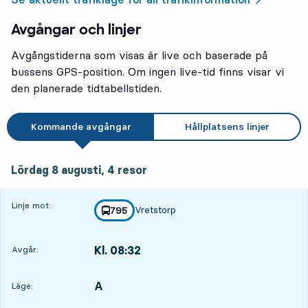
Avgångar och linjer
Avgångstiderna som visas är live och baserade på
bussens GPS-position. Om ingen live-tid finns visar vi
den planerade tidtabellstiden.
Kommande avgångar
Hållplatsens linjer
lördag 8 augusti, 4
resor
Lördag 8 augusti,
4
resor
Linje mot:
Vretstorp
linje
795
mot
,
Kl. 08:32
Avgår:
,
Avgår,Kl. 08:321 tim 27 min
A
LÄGE,
,
Läge: