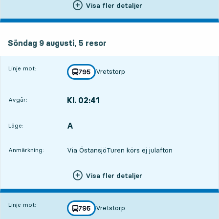
Visa fler detaljer
söndag 9 augusti, 5
resor
Söndag 9 augusti,
5
resor
Linje mot:
Vretstorp
linje
795
mot
,
Kl. 02:41
Avgår:
,
Avgår,Kl. 02:4119 tim 36 min
A
LÄGE,
,
Läge:
Via Östansjö
Turen körs ej julafton
Anmärkning:
Visa fler detaljer
Linje mot:
Vretstorp
linje
795
mot
,