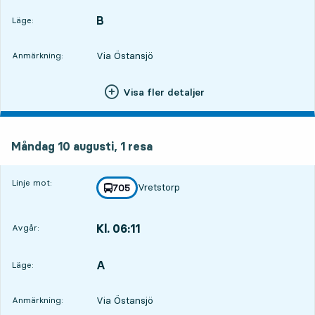
B
LÄGE,
,
Läge:
Via Östansjö
Anmärkning:
Visa fler detaljer
måndag 10 augusti, 1
resa
Måndag 10 augusti,
1
resa
Linje mot:
Vretstorp
linje
705
mot
,
Kl. 06:11
Avgår:
,
Avgår,Kl. 06:1123 tim 6 min
A
LÄGE,
,
Läge:
Via Östansjö
Anmärkning: