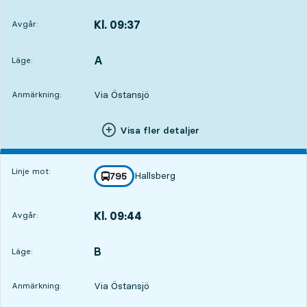
Kl. 09:37
Avgår:
,
Avgår,Kl. 09:372 tim 32 min
A
LÄGE,
,
Läge:
Via Östansjö
Anmärkning:
Visa fler detaljer
Linje mot:
Hallsberg
linje
795
mot
,
Kl. 09:44
Avgår:
,
Avgår,Kl. 09:442 tim 39 min
B
LÄGE,
,
Läge:
Via Östansjö
Anmärkning: