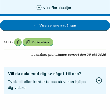
Visa fler detaljer
Visa senare avgångar
Dela på Facebook
Kopiera länk
DELA:
Innehållet granskades senast den
29 okt 2025
29
Vill du dela med dig av något till oss?
Tyck till eller kontakta oss så vi kan hjälpa
dig vidare.