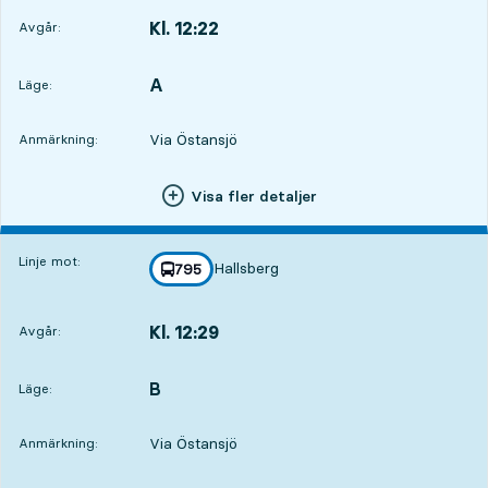
Kl. 12:22
Avgår:
,
Avgår,Kl. 12:225 tim 17 min
A
LÄGE,
,
Läge:
Via Östansjö
Anmärkning:
Visa fler detaljer
Linje mot:
Hallsberg
linje
795
mot
,
Kl. 12:29
Avgår:
,
Avgår,Kl. 12:295 tim 24 min
B
LÄGE,
,
Läge:
Via Östansjö
Anmärkning: