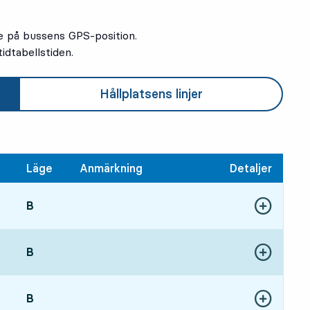
e på bussens GPS-position.
idtabellstiden.
Hållplatsens linjer
Läge
Anmärkning
Detaljer
LÄGE,
B
,
Visa fler detal
10 tim 38 min
LÄGE,
B
,
Visa fler detal
11 tim 38 min
LÄGE,
B
,
Visa fler detal