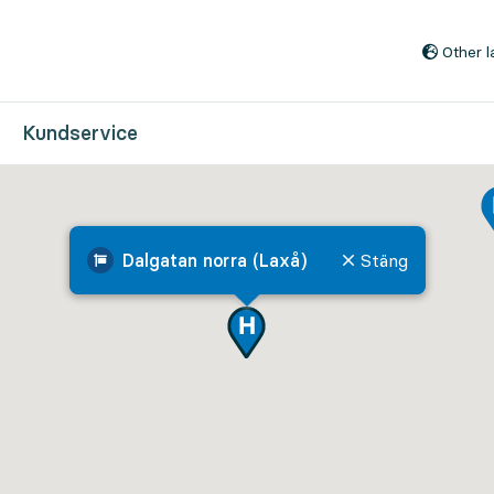
Till innehåll på sidan
Other 
Kundservice
Dalgatan norra (Laxå)
Stäng