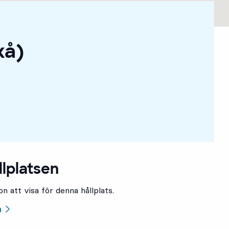
xå)
5
5
llplatsen
n att visa för denna hållplats.
n