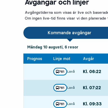
Avgångar och linjer
Avgångstiderna som visas är live och baserad
Om ingen live-tid finns visar vi den planerade t
Kommande avgångar
måndag 10 augusti, 6
resor
Måndag 10 augusti,
6
resor
Prognos
Linje mot
Avgår
Kl. 06:22
,
Laxå
linje
761
mot
,
Avgår,Kl. 06:22
Kl. 07:22
,
Laxå
linje
761
mot
,
Avgår,Kl. 07:22
Kl. 09:33
,
Laxå
linje
761
mot
,