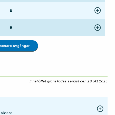
LÄGE,
B
,
Visa fler detal
13 tim 49 min
LÄGE,
B
,
Visa fler detal
20 tim 3 min
 senare avgångar
Innehållet granskades senast den
29 okt 2025
29 
 vidare.