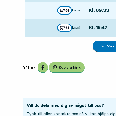
Kl. 09:33
,
Laxå
linje
761
mot
,
Avgår,Kl. 09:33
Kl. 15:47
,
Laxå
linje
761
mot
,
Avgår,Kl. 15:47
Visa
Dela på Facebook
Kopiera länk
DELA:
Vill du dela med dig av något till oss?
Tyck till eller kontakta oss så vi kan hjälpa dig