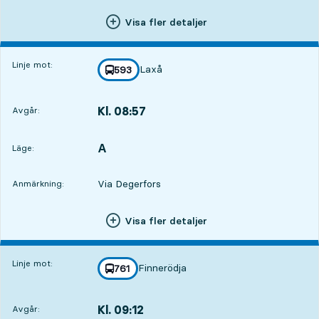
Visa fler detaljer
Linje mot:
Laxå
linje
593
mot
,
Kl. 08:57
Avgår:
,
Avgår,Kl. 08:5711 tim 35 min
A
LÄGE,
,
Läge:
Via Degerfors
Anmärkning:
Visa fler detaljer
Linje mot:
Finnerödja
linje
761
mot
,
Kl. 09:12
Avgår:
,