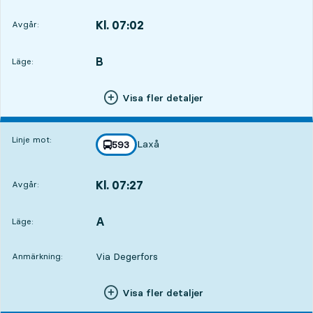
Kl. 07:02
Avgår:
,
Avgår,Kl. 07:029 tim 40 min
B
LÄGE,
,
Läge:
Visa fler detaljer
Linje mot:
Laxå
linje
593
mot
,
Kl. 07:27
Avgår:
,
Avgår,Kl. 07:2710 tim 5 min
A
LÄGE,
,
Läge:
Via Degerfors
Anmärkning:
Visa fler detaljer