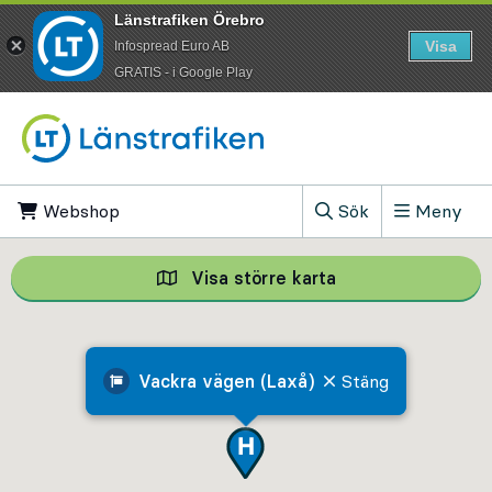
Länstrafiken Örebro
Visa
Infospread Euro AB
​GRATIS - i Google Play
Till innehåll på sidan
Webshop
, Öppnas i ny flik
Sök
Meny
, Visa sökfältet
Visa större karta
Visa större karta,
Vackra vägen (Laxå)
Stäng