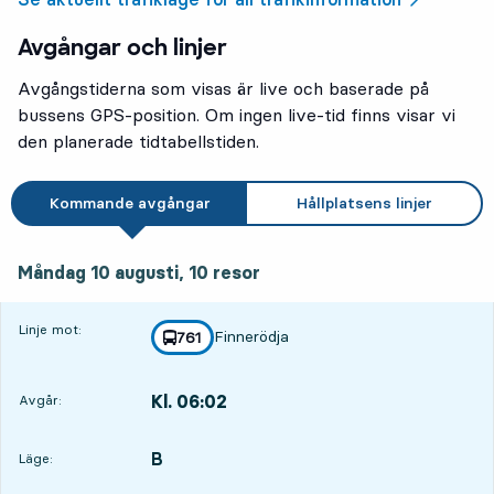
Avgångar och linjer
Avgångstiderna som visas är live och baserade på
bussens GPS-position. Om ingen live-tid finns visar vi
den planerade tidtabellstiden.
Kommande avgångar
Hållplatsens linjer
måndag 10 augusti, 10
resor
Måndag 10 augusti,
10
resor
Linje mot:
Finnerödja
linje
761
mot
,
Kl. 06:02
Avgår:
,
Avgår,Kl. 06:028 tim 40 min
B
LÄGE,
,
Läge: