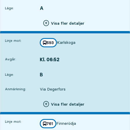
A
LÄGE,
,
Läge:
Visa fler detaljer
Linje mot:
Karlskoga
linje
593
mot
,
Kl. 06:52
Avgår:
,
Avgår,Kl. 06:529 tim 30 min
B
LÄGE,
,
Läge:
Via Degerfors
Anmärkning:
Visa fler detaljer
Linje mot:
Finnerödja
linje
761
mot
,