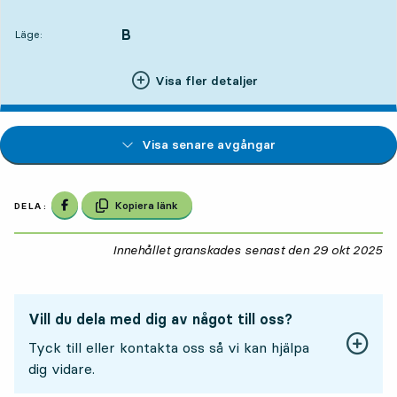
Avgår,Kl. 09:1211 tim 50 min
B
LÄGE,
,
Läge:
Visa fler detaljer
Visa senare avgångar
Dela på Facebook
Kopiera länk
DELA:
Innehållet granskades senast den
29 okt 2025
29
Vill du dela med dig av något till oss?
Tyck till eller kontakta oss så vi kan hjälpa
dig vidare.