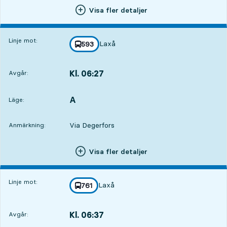
Visa fler detaljer
Linje mot:
Laxå
linje
593
mot
,
Kl. 06:27
Avgår:
,
Avgår,Kl. 06:279 tim 5 min
A
LÄGE,
,
Läge:
Via Degerfors
Anmärkning:
Visa fler detaljer
Linje mot:
Laxå
linje
761
mot
,
Kl. 06:37
Avgår:
,
Avgår,Kl. 06:379 tim 15 min