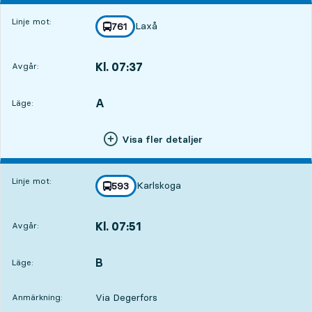
Linje mot:
Laxå
linje
761
mot
,
Kl. 07:37
Avgår:
,
Avgår,Kl. 07:3710 tim 15 min
A
LÄGE,
,
Läge:
Visa fler detaljer
Linje mot:
Karlskoga
linje
593
mot
,
Kl. 07:51
Avgår:
,
Avgår,Kl. 07:5110 tim 29 min
B
LÄGE,
,
Läge:
Via Degerfors
Anmärkning: