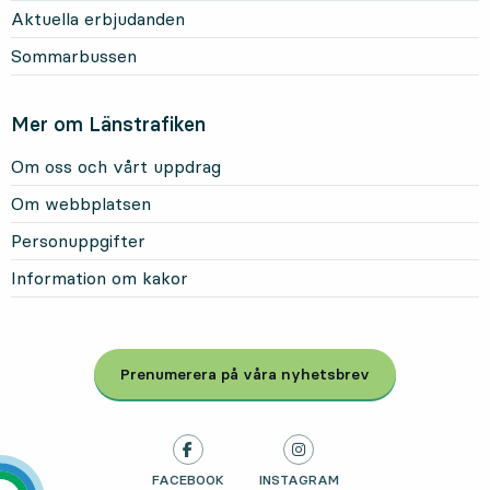
Aktuella erbjudanden
Sommarbussen
Mer om Länstrafiken
Om oss och vårt uppdrag
Om webbplatsen
Personuppgifter
Information om kakor
Prenumerera på våra nyhetsbrev
, Öppnas i modal
LÄNSTRAFIKEN PÅ
FACEBOOK
, ÖPPNAS I NY FLIK
LÄNSTRAFIKEN PÅ
INSTAGRAM
, ÖPPNAS I NY FLIK