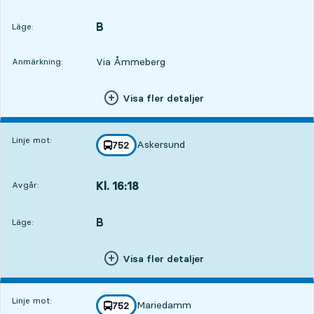
Avgår,Kl. 15:5122 tim 46 min
B
LÄGE,
,
Läge:
Via Åmmeberg
Anmärkning:
Visa fler detaljer
Linje mot:
Askersund
linje
752
mot
,
Kl. 16:18
Avgår:
,
Avgår,Kl. 16:1823 tim 13 min
B
LÄGE,
,
Läge:
Visa fler detaljer
Linje mot:
Mariedamm
linje
752
mot
,