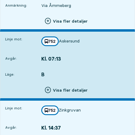
Via Åmmeberg
Anmärkning:
Visa fler detaljer
Linje mot:
Askersund
linje
752
mot
,
Kl. 07:13
Avgår:
,
Avgår,Kl. 07:1314 tim 8 min
B
LÄGE,
,
Läge:
Visa fler detaljer
Linje mot:
Zinkgruvan
linje
752
mot
,
Kl. 14:37
Avgår:
,
Avgår,Kl. 14:3721 tim 32 min