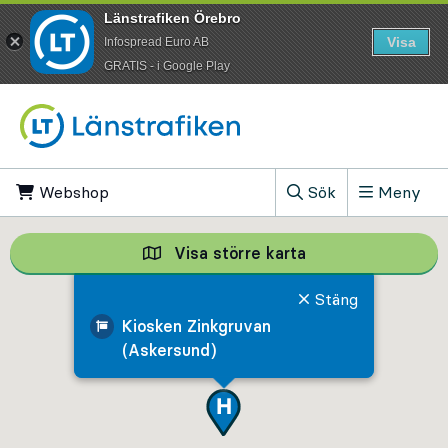
Länstrafiken Örebro
Visa
Infospread Euro AB
​GRATIS - i Google Play
Till innehåll på sidan
Webshop
, Öppnas i ny flik
Sök
Meny
, Visa sökfältet
Visa större karta
Visa större karta,
Stäng
Kiosken Zinkgruvan
(Askersund)