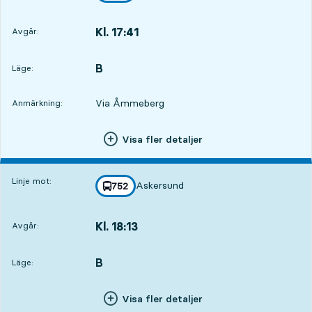
Kl. 17:41
Avgår:
,
Avgår,Kl. 17:4136 min
B
LÄGE,
,
Läge:
Via Åmmeberg
Anmärkning:
Visa fler detaljer
Linje mot:
Askersund
linje
752
mot
,
Kl. 18:13
Avgår:
,
Avgår,Kl. 18:131 tim 8 min
B
LÄGE,
,
Läge:
Visa fler detaljer