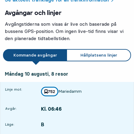
Avgångar och linjer
Avgångstiderna som visas är live och baserade på
bussens GPS-position. Om ingen live-tid finns visar vi
den planerade tidtabellstiden.
Kommande avgångar
Hållplatsens linjer
måndag 10 augusti, 8
resor
Måndag 10 augusti,
8
resor
Linje mot:
Mariedamm
linje
752
mot
,
Kl. 06:46
Avgår:
,
Avgår,Kl. 06:4613 tim 41 min
B
LÄGE,
,
Läge: