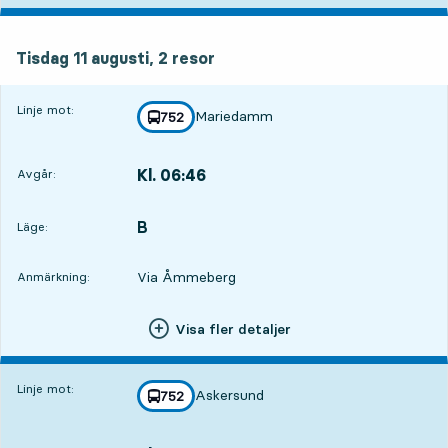
tisdag 11 augusti, 2
resor
Tisdag 11 augusti,
2
resor
Linje mot:
Mariedamm
linje
752
mot
,
Kl. 06:46
Avgår:
,
Avgår,Kl. 06:4613 tim 41 min
B
LÄGE,
,
Läge:
Via Åmmeberg
Anmärkning:
Visa fler detaljer
Linje mot:
Askersund
linje
752
mot
,