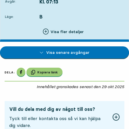
Kl. 07:13
Avgår:
,
Avgår,Kl. 07:1314 tim 8 min
B
LÄGE,
,
Läge:
Visa fler detaljer
Visa senare avgångar
Dela på Facebook
Kopiera länk
DELA:
Innehållet granskades senast den
29 okt 2025
29
Vill du dela med dig av något till oss?
Tyck till eller kontakta oss så vi kan hjälpa
dig vidare.