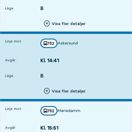
B
LÄGE,
,
Läge:
Visa fler detaljer
Linje mot:
Askersund
linje
752
mot
,
Kl. 14:41
Avgår:
,
Avgår,Kl. 14:4121 tim 36 min
B
LÄGE,
,
Läge:
Visa fler detaljer
Linje mot:
Mariedamm
linje
752
mot
,
Kl. 15:51
Avgår:
,